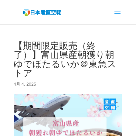
【期間限定販売（終
了）】富山県産朝獲り朝
ゆでほたるいか＠東急ス
トア
4月 4, 2025