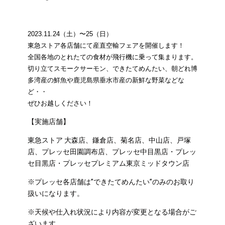
2023.11.24（土）〜25（日）
東急ストア各店舗にて産直空輸フェアを開催します！
全国各地のとれたての食材が飛行機に乗って集まります。
切り立てスモークサーモン、できたてめんたい、朝どれ博
多湾産の鮮魚や鹿児島県垂水市産の新鮮な野菜などな
ど・・
ぜひお越しください！
【実施店舗】
東急ストア 大森店、鎌倉店、菊名店、中山店、戸塚
店、プレッセ田園調布店、プレッセ中目黒店・プレッ
セ目黒店・プレッセプレミアム東京ミッドタウン店
※
プレッセ各店舗は”できたてめんたい”のみのお取り
扱いになります。
※天候や仕入れ状況により内容が変更となる場合がご
ざいます。