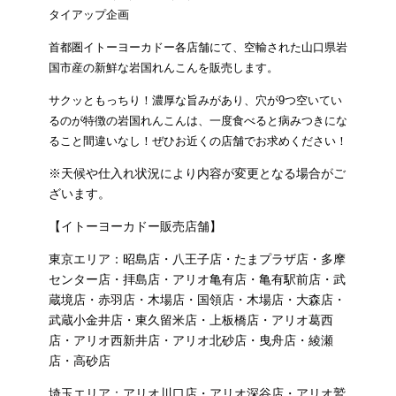
タイアップ企画
首都圏イトーヨーカドー各店舗にて、空輸された山口県岩
国市産の新鮮な岩国れんこんを販売します。
サクッともっちり！濃厚な旨みがあり、穴が9つ空いてい
るのが特徴の岩国れんこんは、一度食べると病みつきにな
ること間違いなし！
ぜひお近くの店舗でお求めください！
※天候や仕入れ状況により内容が変更となる場合がご
ざいます。
【イトーヨーカドー販売店舗】
東京エリア：昭島店・八王子店・たまプラザ店・多摩
センター店・拝島店・アリオ亀有店・
亀有駅前店
・武
蔵境店・赤羽店・木場店・国領店・木場店・大森店・
武蔵小金井店・東久留米店・上板橋店・アリオ葛西
店・アリオ西新井店・アリオ北砂店・曳舟店・綾瀬
店・高砂店
埼玉エリア：アリオ川口店・アリオ深谷店・アリオ鷲