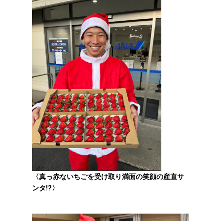
〈真っ赤ないちごを受け取り満面の笑顔の産直サ
ンタ!?〉