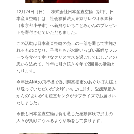
12月24日（日）、株式会社日本産直空輸（以下、日
本産直空輸）は、社会福祉法人東京サレジオ学園様
（東京都小平市）へ新鮮ないちごとみかんのプレゼン
トを寄付させていただきました。
この活動は日本産直空輸の売上の一部を通じて実施さ
れるものになり、子供たちがお腹いっぱい新鮮なフル
ーツを食べて幸せなクリスマスを過ごしてほしいとの
思いを込めて、昨年に引き続き今年で2回目の活動と
なります。
今年はANAの飛行機で香川県高松市のあぐりぼん様よ
り送っていただいた“女峰”いちごに加え、愛媛県産み
かんの”あいか”を産直サンタがサプライズでお届けい
たしました。
今後も日本産直空輸は食を通じた感動体験で沢山の
人々が笑顔になれるよう活動をして参ります。