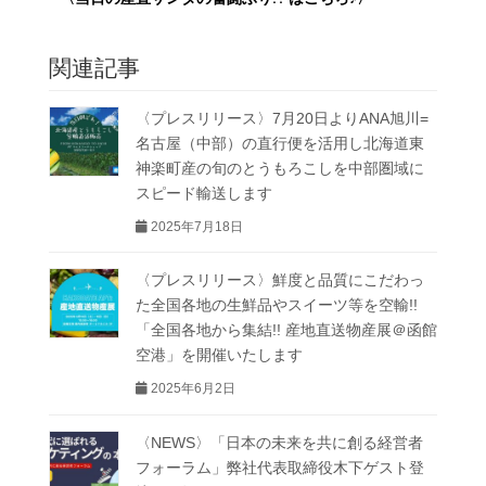
関連記事
〈プレスリリース〉7月20日よりANA旭川=
名古屋（中部）の直行便を活用し北海道東
神楽町産の旬のとうもろこしを中部圏域に
スピード輸送します
2025年7月18日
〈プレスリリース〉鮮度と品質にこだわっ
た全国各地の生鮮品やスイーツ等を空輸!!
「全国各地から集結!! 産地直送物産展＠函館
空港」を開催いたします
2025年6月2日
〈NEWS〉「日本の未来を共に創る経営者
フォーラム」弊社代表取締役木下ゲスト登